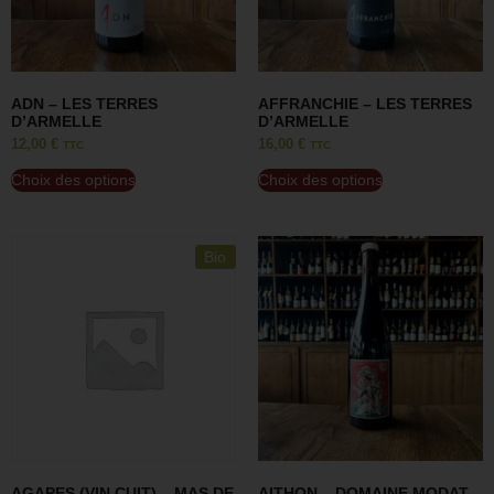
ADN – LES TERRES
AFFRANCHIE – LES TERRES
D’ARMELLE
D’ARMELLE
12,00
€
16,00
€
TTC
TTC
Choix des options
Choix des options
Bio
AGAPES (VIN CUIT) – MAS DE
AITHON – DOMAINE MODAT