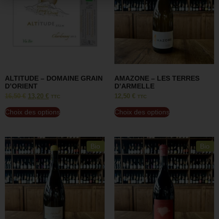
ALTITUDE – DOMAINE GRAIN
AMAZONE – LES TERRES
D’ORIENT
D’ARMELLE
16,50
€
13,20
€
12,50
€
TTC
TTC
Choix des options
Choix des options
Bio
Bio