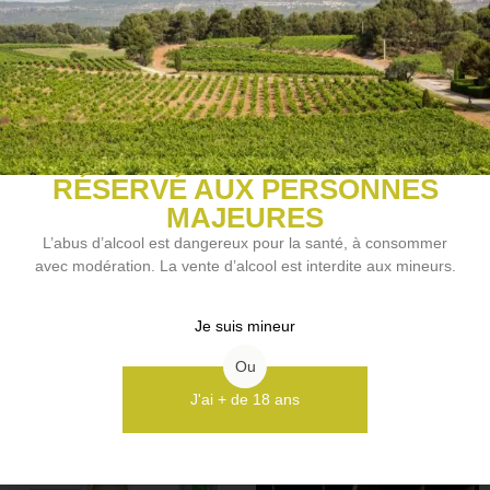
Biody
Bio
Bio
RÉSERVÉ AUX PERSONNES
MAJEURES
L’abus d’alcool est dangereux pour la santé, à consommer
avec modération. La vente d’alcool est interdite aux mineurs.
ALLIANCE – DOMAINE DES
ALORS – LES TERRES
FLORETS
D’ARMELLE
27,50
€
28,20
€
TTC
TTC
Je suis mineur
Choix des options
Choix des options
Ou
J'ai + de 18 ans
Promo !
Bio
Bio