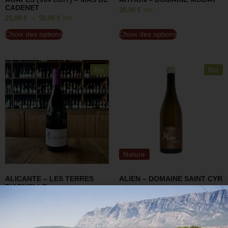
CADENET
38,00
€
TTC
25,00
€
–
55,00
€
TTC
Choix des options
Choix des options
Bio
Bio
Nature
ALICANTE – LES TERRES
ALIEN – DOMAINE SAINT CYR
D’ARMELLE
28,00
€
TTC
11,00
€
TTC
Choix des options
Choix des options