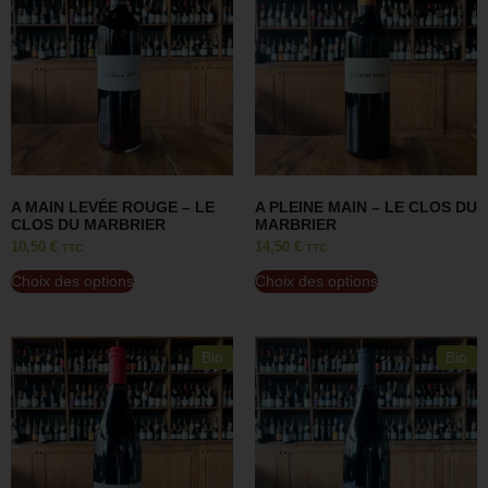
A MAIN LEVÉE ROUGE – LE
A PLEINE MAIN – LE CLOS DU
CLOS DU MARBRIER
MARBRIER
10,50
€
14,50
€
TTC
TTC
Choix des options
Choix des options
Bio
Bio