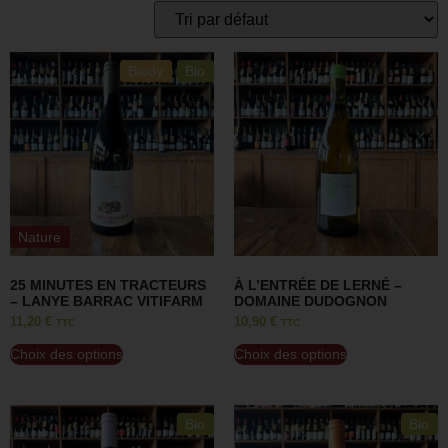
Biody
Bio
Nature
25 MINUTES EN TRACTEURS
À L’ENTRÉE DE LERNÉ –
– LANYE BARRAC VITIFARM
DOMAINE DUDOGNON
11,20
€
10,90
€
TTC
TTC
Choix des options
Choix des options
Bio
Bio