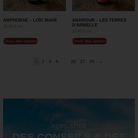
AMPHORAE – LOÏC MAHÉ
ANAMOUR – LES TERRES
D’ARMELLE
34,90
€
TTC
11,00
€
TTC
Choix des options
Choix des options
1
2
3
4
…
26
27
28
→
NEWSLETTER
DES CONSEILS & DES