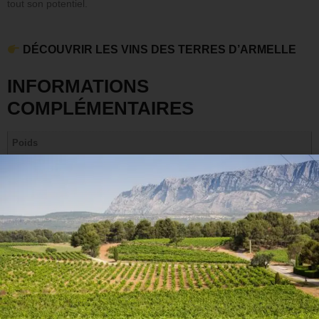
tout son potentiel.
DÉCOUVRIR LES VINS DES TERRES D’ARMELLE
INFORMATIONS
COMPLÉMENTAIRES
Poids
1,5 kg
Cépage(s)
Alicante
Arômes du vin
Épicé, Fruits noirs
Accords mets et vins
Viande rouge
Style de vin