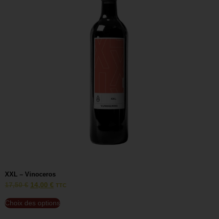
XXL – Vinoceros
V
17,50
€
14,00
€
1
TTC
Choix des options
C