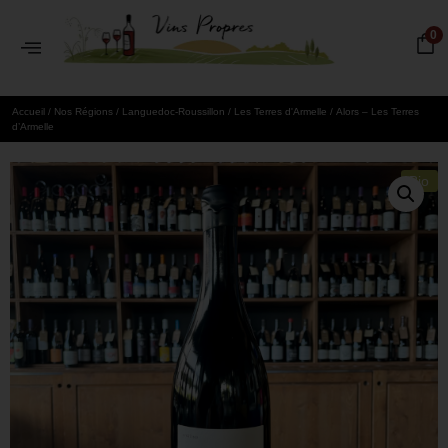
0
Accueil
/
Nos Régions
/
Languedoc-Roussillon
/
Les Terres d'Armelle
/ Alors – Les Terres
d’Armelle
Bio