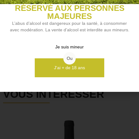
Vin de plaisir
RÉSERVÉ AUX PERSONNES
MAJEURES
L’abus d’alcool est dangereux pour la santé, à consommer
avec modération. La vente d’alcool est interdite aux mineurs.
NOS VINS COUP DE COEUR
Je suis mineur
Découvrir
Ou
J'ai + de 18 ans
D'AUTRES BOUTEILLES
ELLES POURRAIENT
VOUS INTÉRESSER