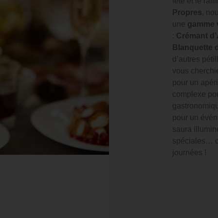
fête et le ra
Propres
, no
une
gamme v
:
Crémant d’
Blanquette 
d’autres péti
vous cherchi
pour un apéri
complexe pou
gastronomiqu
pour un évén
saura illumi
spéciales… 
journées !