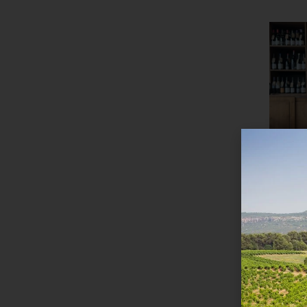
Pet Na
SUPER
12