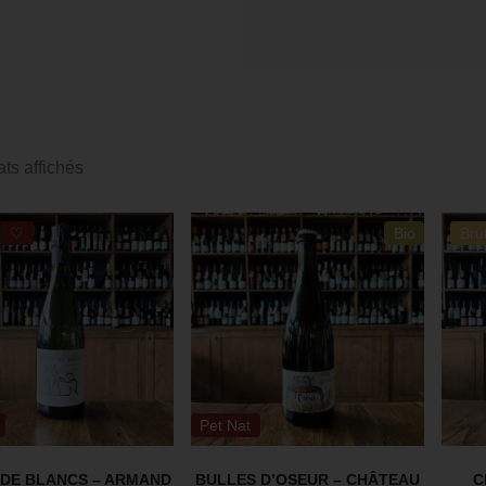
ats affichés
♡
Bio
Bru
Pet Nat
DE BLANCS – ARMAND
BULLES D’OSEUR – CHÂTEAU
C