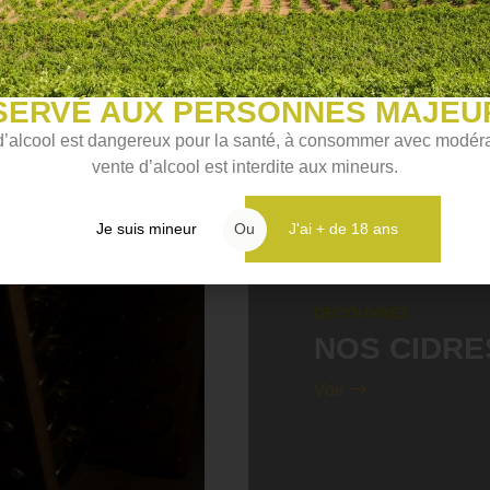
SERVÉ AUX PERSONNES MAJEU
d’alcool est dangereux pour la santé, à consommer avec modéra
vente d’alcool est interdite aux mineurs.
Je suis mineur
Ou
J'ai + de 18 ans
DÉCOUVREZ
NOS CIDRE
Voir