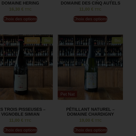
DOMAINE HERING
DOMAINE DES CINQ AUTELS
16,30
€
11,00
€
TTC
TTC
Choix des options
Choix des options
Biody
Bio
Bio
Pet Nat
S TROIS PISSEUSES –
PÉTILLANT NATUREL –
VIGNOBLE SIMIAN
DOMAINE CHARDIGNY
11,00
€
19,00
€
TTC
TTC
Choix des options
Choix des options