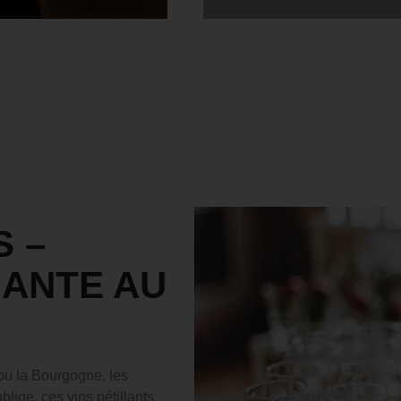
 –
GANTE AU
 ou la Bourgogne, les
blige, ces vins pétillants