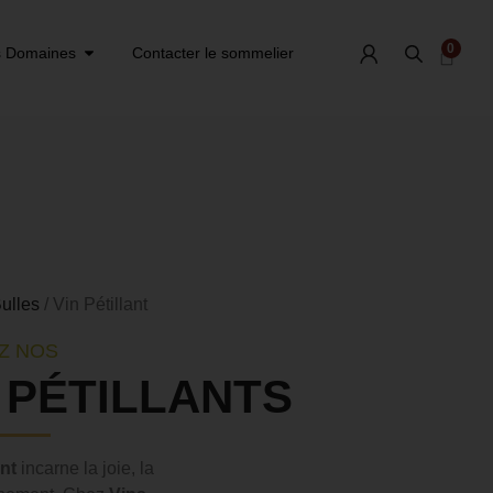
0
 Domaines
Contacter le sommelier
ulles
/ Vin Pétillant
Z NOS
 PÉTILLANTS
ant
incarne la joie, la