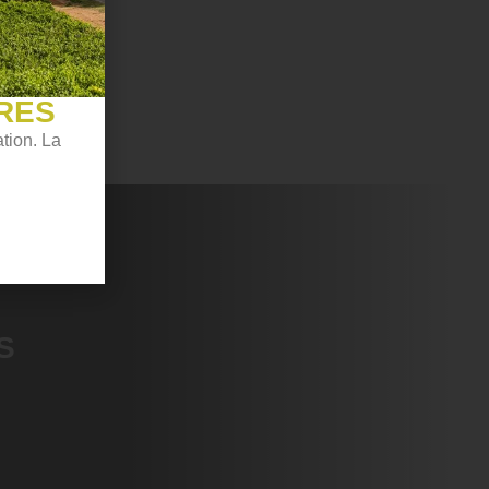
RES
tion. La
S