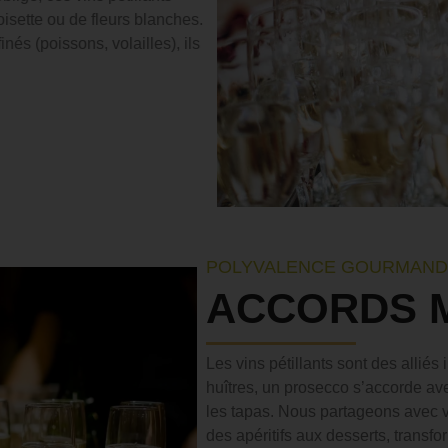
noisette ou de fleurs blanches.
nés (poissons, volailles), ils
POLYVALENCE GOURMAN
ACCORDS M
Les vins pétillants sont des allié
huîtres, un prosecco s’accorde av
les tapas. Nous partageons avec v
des apéritifs aux desserts, transf