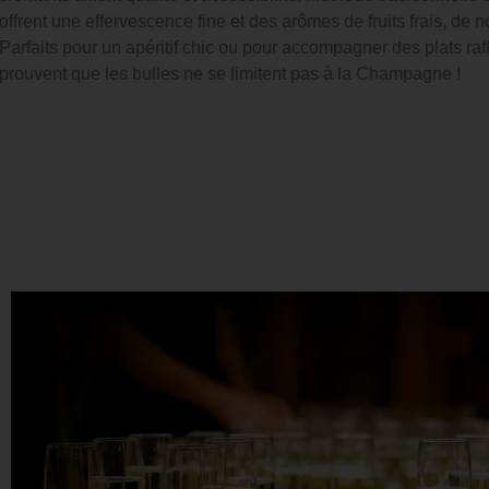
offrent une effervescence fine et des arômes de fruits frais, de 
Parfaits pour un apéritif chic ou pour accompagner des plats raffi
prouvent que les bulles ne se limitent pas à la Champagne !