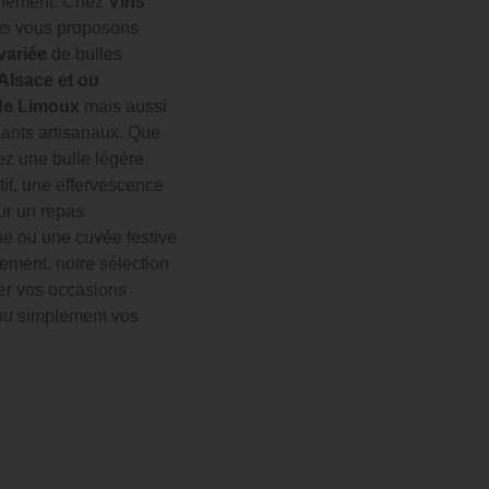
ffinement. Chez
Vins
us vous proposons
ariée
de bulles
Alsace et ou
de Limoux
mais aussi
llants artisanaux. Que
ez une bulle légère
tif, une effervescence
r un repas
e ou une cuvée festive
ement, notre sélection
ner vos occasions
ou simplement vos