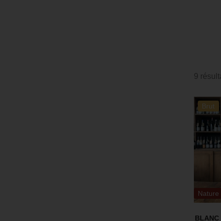
9 résult
Brut
Nature
BLANC 