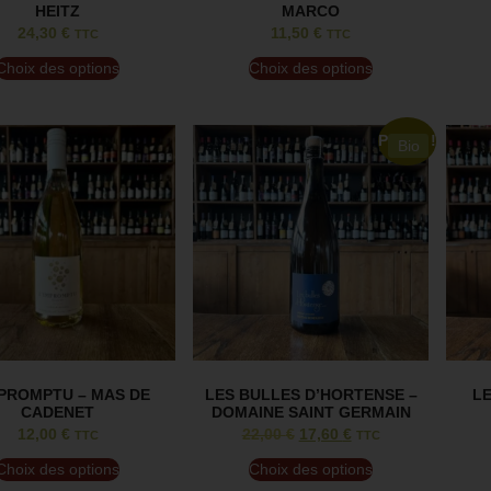
HEITZ
MARCO
24,30
€
11,50
€
TTC
TTC
Choix des options
Choix des options
Promo !
Bio
MPROMPTU – MAS DE
LES BULLES D’HORTENSE –
LE
CADENET
DOMAINE SAINT GERMAIN
12,00
€
22,00
€
17,60
€
TTC
TTC
Choix des options
Choix des options