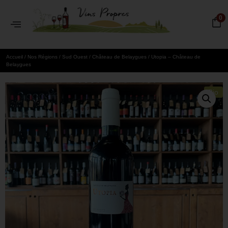
0
Accueil
/
Nos Régions
/
Sud Ouest
/
Château de Belaygues
/ Utopia – Château de
Belaygues
Bio