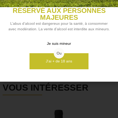
Style de vin
Vin de plaisir
RÉSERVÉ AUX PERSONNES
MAJEURES
L’abus d’alcool est dangereux pour la santé, à consommer
avec modération. La vente d’alcool est interdite aux mineurs.
NOS VINS COUP DE COEUR
Je suis mineur
Découvrir
Ou
J'ai + de 18 ans
D'AUTRES BOUTEILLES
ELLES POURRAIENT
VOUS INTÉRESSER