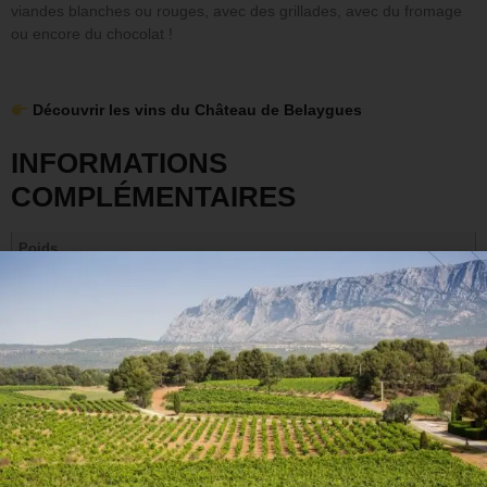
viandes blanches ou rouges, avec des grillades, avec du fromage
ou encore du chocolat !
Découvrir les vins du Château de Belaygues
INFORMATIONS
COMPLÉMENTAIRES
Poids
1,5 kg
Cépage(s)
Négrette, Syrah
Arômes du vin
Épicé, Fruits rouges
Accords mets et vins
Apéritif, Dessert, Fromage, Viande blanche, Viande rouge