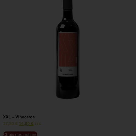
XXL – Vinoceros
V
17,50
€
14,00
€
1
TTC
Choix des options
C