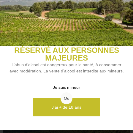
1,5 kg
Cépage(s)
Riesling
Arômes du vin
Fruits blancs, Minéral
Accords mets et vins
RÉSERVÉ AUX PERSONNES
Fruits de mer, Poisson, Viande blanche
MAJEURES
Style de vin
L’abus d’alcool est dangereux pour la santé, à consommer
Vin de gastronomie
avec modération. La vente d’alcool est interdite aux mineurs.
Potentiel de garde
Plus de 10 ans
Je suis mineur
Ou
J'ai + de 18 ans
NOS VINS COUP DE COEUR