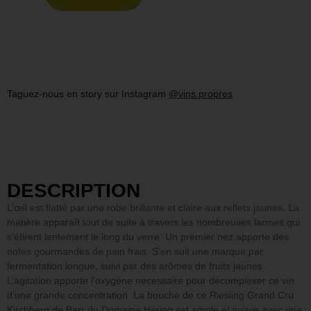
Taguez-nous en story sur Instagram
@vins.propres
DESCRIPTION
L’œil est flatté par une robe brillante et claire aux reflets jaunes. La
matière apparaît tout de suite à travers les nombreuses larmes qui
s’étirent lentement le long du verre. Un premier nez apporte des
notes gourmandes de pain frais. S’en suit une marque par
fermentation longue, suivi par des arômes de fruits jaunes.
L’agitation apporte l’oxygène nécessaire pour décomplexer ce vin
d’une grande concentration. La bouche de ce Riesling Grand Cru
Kirchberg de Barr du Domaine Hering est ample et suave avec une