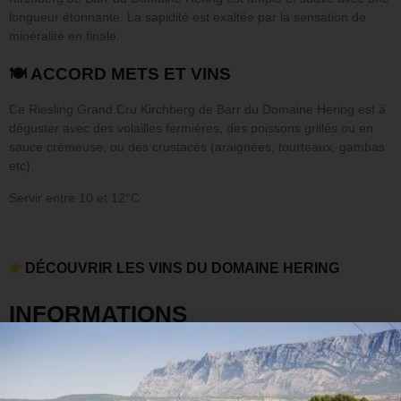
longueur étonnante. La sapidité est exaltée par la sensation de
minéralité en finale.
🍽 ACCORD METS ET VINS
Ce Riesling Grand Cru Kirchberg de Barr du Domaine Hering est à
déguster avec des volailles fermières, des poissons grillés ou en
sauce crémeuse, ou des crustacés (araignées, tourteaux, gambas
etc).
Servir entre 10 et 12°C
DÉCOUVRIR LES VINS DU DOMAINE HERING
INFORMATIONS
COMPLÉMENTAIRES
Poids