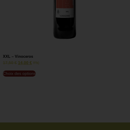
XXL – Vinoceros
V
17,50
€
14,00
€
1
TTC
Choix des options
C