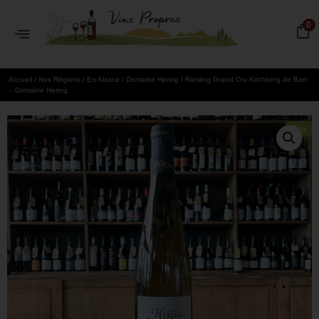
0
Accueil
/
Nos Régions
/
En Alsace
/
Domaine Hering
/ Riesling Grand Cru Kirchberg de Barr
– Domaine Hering
Bio