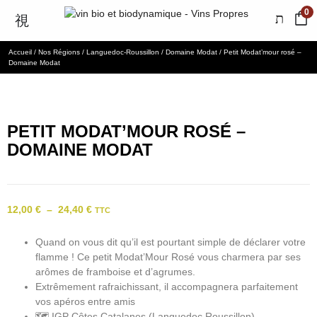
0
Accueil
/
Nos Régions
/
Languedoc-Roussillon
/
Domaine Modat
/ Petit Modat’mour rosé –
Domaine Modat
Bio
PETIT MODAT’MOUR ROSÉ –
DOMAINE MODAT
12,00
€
–
24,40
€
TTC
Quand on vous dit qu’il est pourtant simple de déclarer votre
flamme ! Ce petit Modat’Mour Rosé vous charmera par ses
arômes de framboise et d’agrumes.
Extrêmement rafraichissant, il accompagnera parfaitement
vos apéros entre amis
🗺 IGP Côtes Catalanes (Languedoc Roussillon)