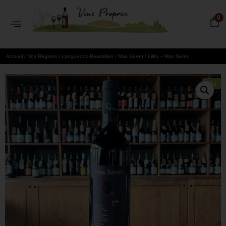
0
Accueil
/
Nos Régions
/
Languedoc-Roussillon
/
Mas Seren
/ Lilith – Mas Seren
Bio