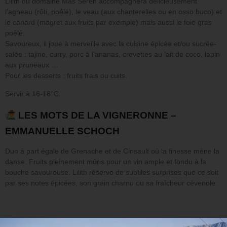
Lilith du domaine Mas Seren accompagnera délicieusement
l’agneau (rôti, poêlé), le veau (aux chanterelles ou en osso buco) et
le canard (magret aux fruits par exemple) mais aussi le foie gras
poêlé.
Savoureux, il joue à merveille avec la cuisine épicée et/ou sucrée-
salée : tajine, curry, porc à l’ananas, crevettes au lait de coco, lapin
aux pruneaux …
Pour les desserts : fruits frais ou cuits.
Servir à 16-18°C.
LES MOTS DE LA VIGNERONNE –
EMMANUELLE SCHOCH
Duo à part égale de Grenache et de Cinsault où la finesse mène la
danse. Fruits pleinement mûris pour un vin ample et fondu à la
bouche savoureuse. Lilith réserve de subtiles surprises que ce soit
par ses notes épicées, son grain charnu ou sa fraîcheur cévenole.
DÉCOUVRIR LES VINS DU MAS SEREN