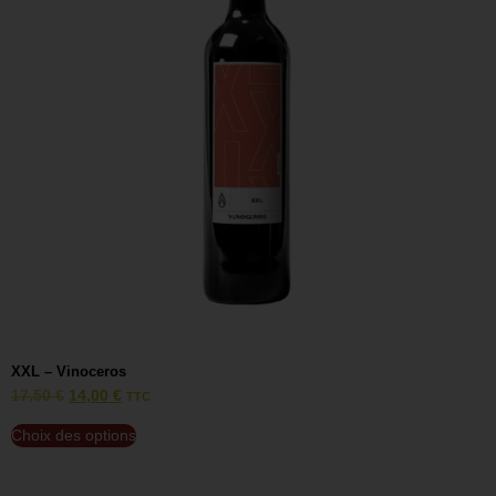
XXL – Vinoceros
V
17,50
€
14,00
€
1
TTC
Choix des options
C