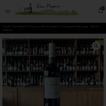
0
Accueil
/
Nos Régions
/
Provence
/
Mas de Cadenet
/ L’Échappée Belle rouge – Mas de
Cadenet
Bio