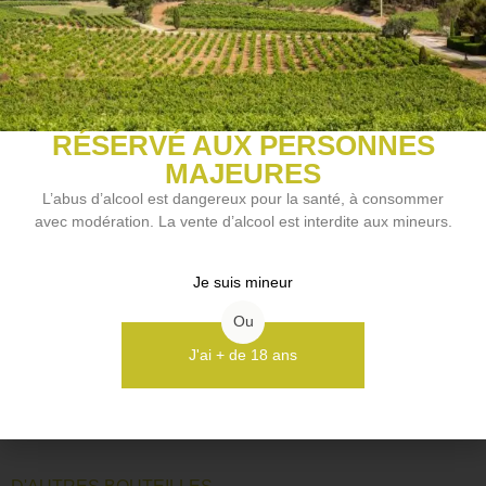
Cépage(s)
Grenache noir, Syrah
Arômes du vin
Épicé, Fruits noirs
RÉSERVÉ AUX PERSONNES
Accords mets et vins
MAJEURES
Apéritif, Viande blanche, Viande rouge
L’abus d’alcool est dangereux pour la santé, à consommer
Style de vin
avec modération. La vente d’alcool est interdite aux mineurs.
Vin de plaisir
Je suis mineur
Ou
NOS VINS COUP DE COEUR
J'ai + de 18 ans
Découvrir