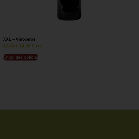
XXL – Vinoceros
V
17,50
€
14,00
€
1
TTC
Choix des options
C