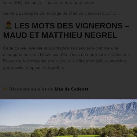
si un BBQ est lancé, il ne se portera que mieux.
Servir L’Échappée Belle rouge de Mas de Cadenet à 16°C.
LES MOTS DES VIGNERONS –
MAUD ET MATTHIEU NEGREL
Cette cuvée joyeuse et spontanée se découvre comme une
échappée belle en Provence. Étant issu de notre terroir Côtes de
Provence à dominante argileuse, elle offre intensité, expression,
générosité, ampleur et équilibre.
Découvrir les vins du
Mas de Cadenet
INFORMATIONS
COMPLÉMENTAIRES
Poids
1,5 kg