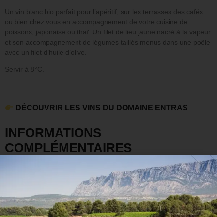
Un vin blanc bio parfait pour l’apéritif, sur les terrasses des cafés
ou bien chez vous en accompagnement de votre cuisine de
poissons, japonaise ou thaï. Un filet de lieu jaune nacré à la vapeur
et son accompagnement de légumes taillés menus dans une poêle
avec un filet d’huile d’olive.
Servir à 8°C.
DÉCOUVRIR LES VINS DU DOMAINE ENTRAS
INFORMATIONS
COMPLÉMENTAIRES
Poids
1,5 kg
Cépage(s)
Colombard, Petit Manseng, Ugni Blanc