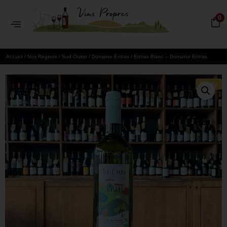
0
Accueil
/
Nos Régions
/
Sud Ouest
/
Domaine Entras
/ Entras Blanc – Domaine Entras
Biody