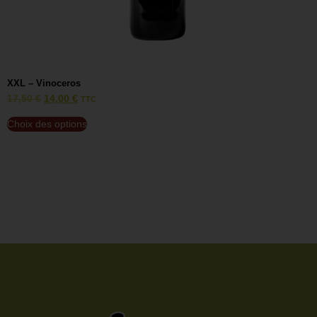
XXL – Vinoceros
V
17,50
€
14,00
€
1
TTC
Choix des options
C