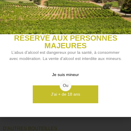
Arômes du vin
Agrumes, Fruits blancs, Minéral
Accords mets et vins
Apéritif, Légumes, Poisson
RÉSERVÉ AUX PERSONNES
Style de vin
MAJEURES
Vin de copain
L’abus d’alcool est dangereux pour la santé, à consommer
Potentiel de garde
avec modération. La vente d’alcool est interdite aux mineurs.
Moins de 5 ans
Je suis mineur
Ou
NOS VINS COUP DE COEUR
J'ai + de 18 ans
Découvrir
D'AUTRES BOUTEILLES