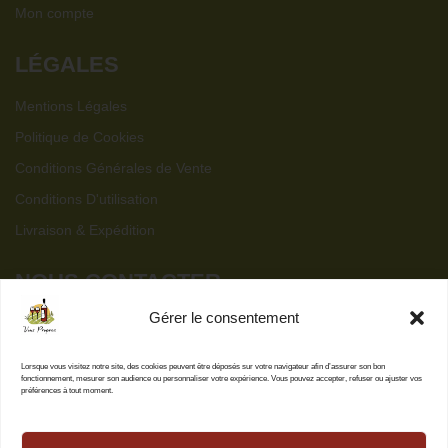
Mon compte
LÉGALES
Mentions Légales
Politique de Cookies
Conditions Générales de Vente
Conditions D'utilisation
Livraison & Expédition
NOUS CONTACTER
Gérer le consentement
contact@vins-propres.fr
32 route de Toulouse,
Lorsque vous visitez notre site, des cookies peuvent être déposés sur votre navigateur afin d’assurer son bon
C.C. Bernadet Bât B,
fonctionnement, mesurer son audience ou personnaliser votre expérience. Vous pouvez accepter, refuser ou ajuster vos
préférences à tout moment.
31830 Plaisance du Touch
L’abus d’alcool est dangereux pour la santé, à consommer avec