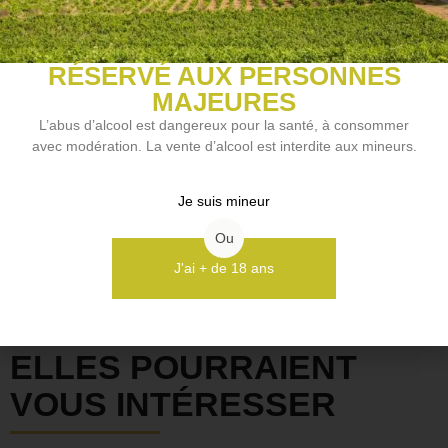
Style de vin
Vin de gastronomie
RÉSERVÉ AUX PERSONNES
Potentiel de garde
MAJEURES
De 5 à 10 ans
L’abus d’alcool est dangereux pour la santé, à consommer
avec modération. La vente d’alcool est interdite aux mineurs.
NOS VINS COUP DE COEUR
Je suis mineur
Ou
J'ai + de 18 ans
Découvrir
D'AUTRES BOUTEILLES
ELLES POURRAIENT
VOUS INTÉRESSER