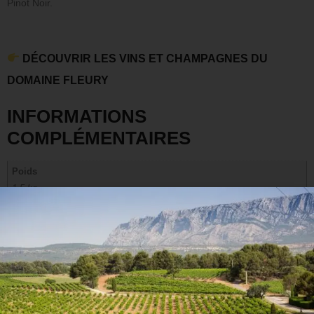
Pinot Noir.
DÉCOUVRIR LES VINS ET CHAMPAGNES DU
DOMAINE FLEURY
INFORMATIONS
COMPLÉMENTAIRES
Poids
1,5 kg
Cépage(s)
Chardonnay, Pinot Meunier, Pinot Noir
Arômes du vin
Fruits blancs, Minéral
Accords mets et vins
Apéritif, Dessert, Fruits de mer