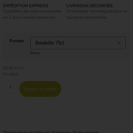
EXPÉDITION EXPRESS
LIVRAISON SÉCURISÉE
Expédition de votre commande
Emballages homologués pour le
en 2 jours ouvrés maximum
transport de bouteille
Format
Effacer
29,00
€
TTC
En stock
Ajouter au panier
Taguez-nous en story sur Instagram
@vins.propres