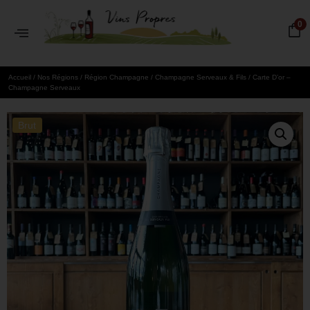
0
Accueil
/
Nos Régions
/
Région Champagne
/
Champagne Serveaux & Fils
/ Carte D’or –
Champagne Serveaux
Brut