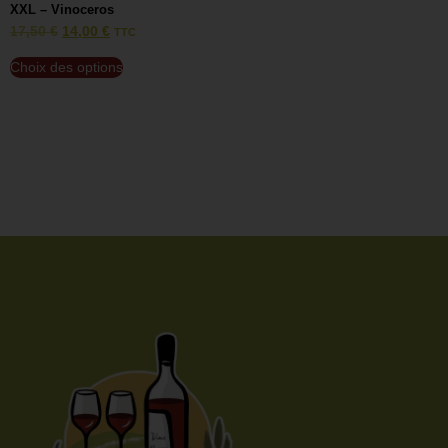
XXL – Vinoceros
V
17,50
€
14,00
€
1
TTC
Choix des options
C