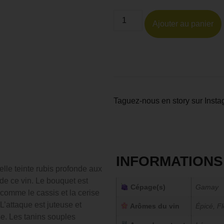
Ajouter au panier
Taguez-nous en story sur Inst
INFORMATION
le teinte rubis profonde aux
 de ce vin. Le bouquet est
Cépage(s)
Gamay
 comme le cassis et la cerise
 L’attaque est juteuse et
Arômes du vin
Épicé, Fl
se. Les tanins souples