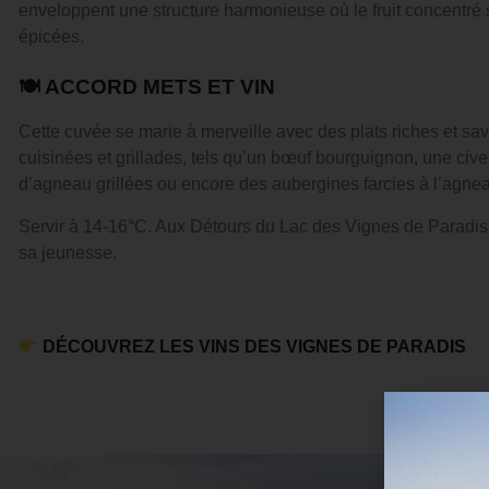
enveloppent une structure harmonieuse où le fruit concentré
épicées.
🍽 ACCORD METS ET VIN
Cette cuvée se marie à merveille avec des plats riches et s
cuisinées et grillades, tels qu’un bœuf bourguignon, une civet
d’agneau grillées ou encore des aubergines farcies à l’agne
Servir à 14-16°C. Aux Détours du Lac des Vignes de Paradis 
sa jeunesse.
DÉCOUVREZ LES VINS DES VIGNES DE PARADIS