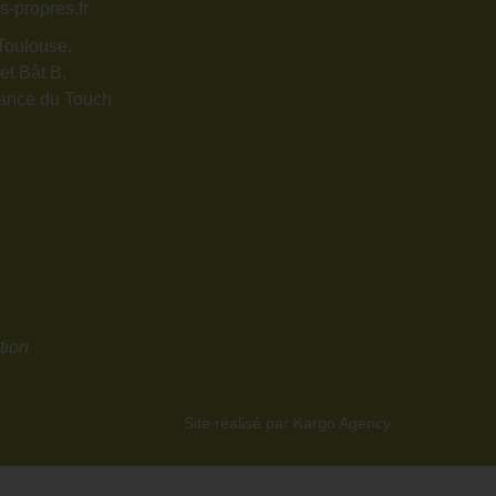
s-propres.fr
Toulouse,
et Bât B,
ance du Touch
tion
Site réalisé par Kargo Agency