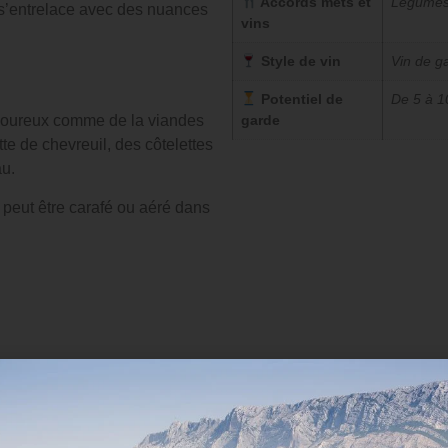
Accords mets et
Légumes
 s’entrelace avec des nuances
vins
Style de vin
Vin de g
Potentiel de
De 5 à 1
garde
avoureux comme de la viandes
te de chevreuil, des côtelettes
au.
peut être carafé ou aéré dans
D'AUTRES BOUTEILLES