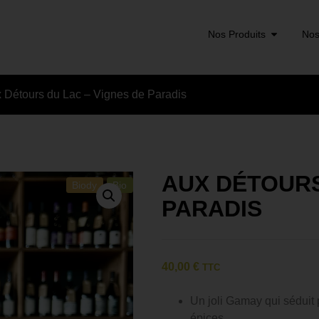
Nos Produits
Nos
 Détours du Lac – Vignes de Paradis
AUX DÉTOURS
Biody
Bio
PARADIS
40,00
€
TTC
Un joli Gamay qui séduit p
épices