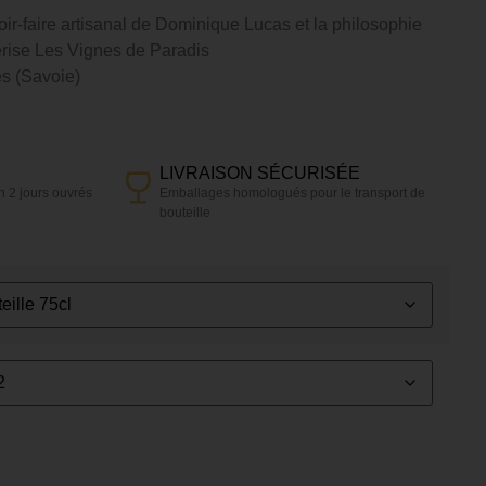
oir-faire artisanal de Dominique Lucas et la philosophie
rise Les Vignes de Paradis
s (Savoie)
LIVRAISON SÉCURISÉE
 2 jours ouvrés
Emballages homologués pour le transport de
bouteille