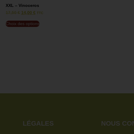
XXL – Vinoceros
17,50
€
14,00
€
TTC
Choix des options
N
LÉGALES
NOUS CO