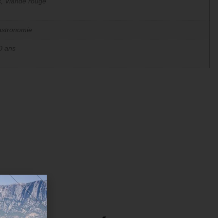
, Viande rouge
astronomie
0 ans