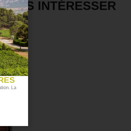
 VOUS INTÉRESSER
RES
tion. La