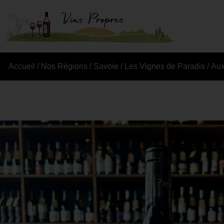
Accueil
/
Nos Régions
/
Savoie
/
Les Vignes de Paradis
/ Aux