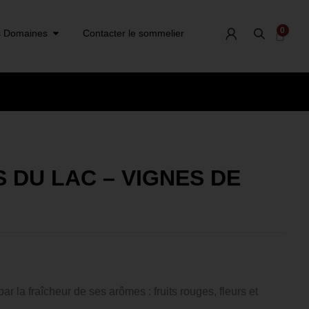
0
 Domaines
Contacter le sommelier
 DU LAC – VIGNES DE
ar la fraîcheur de ses arômes : fruits rouges, fleurs et