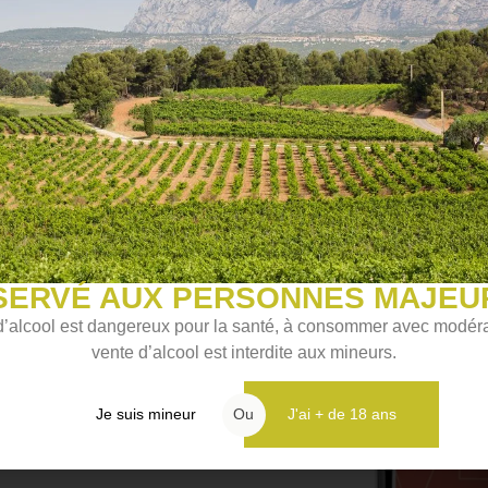
ELLES POURRAIENT
SERVÉ AUX PERSONNES MAJEU
d’alcool est dangereux pour la santé, à consommer avec modéra
vente d’alcool est interdite aux mineurs.
Je suis mineur
Ou
J'ai + de 18 ans